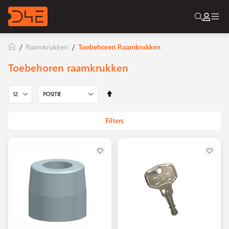
Togg
Nav
Raamkrukken
Toebehoren Raamkrukken
Toebehoren raamkrukken
Van
hoog
naar
Filters
laag
sorteren