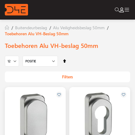
Togg
Nav
Buitendeurbeslag
Alu Veiligheidsbeslag 50mm
Toebehoren Alu VH-Beslag 50mm
Toebehoren Alu VH-beslag 50mm
Van
hoog
naar
Filters
laag
sorteren