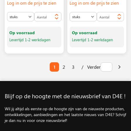
Log in om de prijs te zien
Log in om de prijs te zien
Op voorraad
Op voorraad
Levertijd 1-2 werkdagen
Levertijd 1-2 werkdagen
Pagina
Pag
Vol
1
/
Verder
2
3
Blijf op de hoogte met de nieuwsbrief van D4E !
Wil jij altijd als eerste op de hoogte zijn van de nieuwste producten,
ontwikkelingen, aanbiedingen en het laatste nieuws van D4E? Schrijf
je dan nu in voor onze nieuwsbrief!